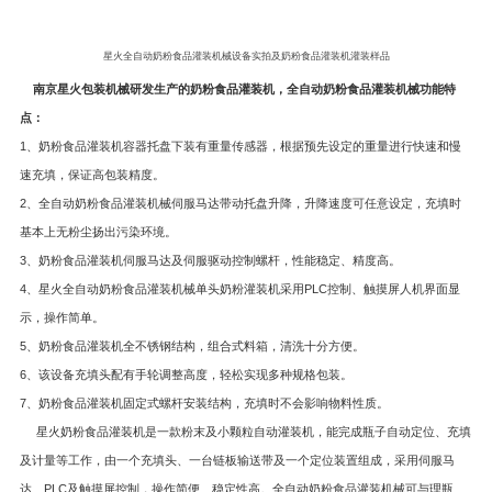
星火全自动奶粉食品灌装机械设备实拍及奶粉食品灌装机灌装样品
南京星火包装机械研发生产的奶粉食品灌装机，全自动奶粉食品灌装机械功能特
点：
1、奶粉食品灌装机容器托盘下装有重量传感器，根据预先设定的重量进行快速和慢
速充填，保证高包装精度。
2、全自动奶粉食品灌装机械伺服马达带动托盘升降，升降速度可任意设定，充填时
基本上无粉尘扬出污染环境。
3、奶粉食品灌装机伺服马达及伺服驱动控制螺杆，性能稳定、精度高。
4、星火全自动奶粉食品灌装机械单头奶粉灌装机采用PLC控制、触摸屏人机界面显
示，操作简单。
5、奶粉食品灌装机全不锈钢结构，组合式料箱，清洗十分方便。
6、该设备充填头配有手轮调整高度，轻松实现多种规格包装。
7、奶粉食品灌装机固定式螺杆安装结构，充填时不会影响物料性质。
星火奶粉食品灌装机是一款粉末及小颗粒自动灌装机，能完成瓶子自动定位、充填
及计量等工作，由一个充填头、一台链板输送带及一个定位装置组成，采用伺服马
达、PLC及触摸屏控制，操作简便、稳定性高。全自动奶粉食品灌装机械可与理瓶