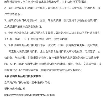
的塑料薄膜带，能在各种包装流水线上配套使用，其封口长度不受限制；
2、该封口设备具有连续封口效率高，袋装奶粉封口机封口质量可靠、结构合理、操
作方便等特点；
3、袋装奶粉封口机可以卧式、立卧、落地式多用，卧式使用干燥物品的包装封口；
立式适用于液体物品的包装封口。
4、全自动袋装食品封口机还配上印字装置，袋装奶粉封口机在封口的同时还直接印
上厂名、商标、出厂日期或有效期、检号、批号等内容。
5、全自动袋装食品封口机封口印字一次完成，日期、批号随需要更换，使用方便。
南京星火袋装奶粉封口机，全自动袋装食品封口机具有光电跟踪、电脑定长、自
动计数、气动冲孔、到数报警等功能，如今根据市场研发的袋装奶粉封口机适合于
PE、OPP、BOPP等塑料材料自动热封切制作的针织、服装、食品、文具等包装，是
目前替代进口产品的制袋设备。如有此需求就尽情致电星火客服吧！
全自动袋装食品封口机相关推荐：
盒装龙虾封口机-盒装十三香龙虾封口机
塑料杯自动封口机
http://www.njbzjx.com/product/html/149.html