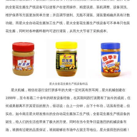
的全套花生酱生产线设备可以使客户在使用操作、精度误差、装机调整、设备清洗、
维护保养等方面更加简单方便；并且调节便利、无瓶不灌装、灌装量精确并具有计数
功能。而星火全自动花生酱加工生产线，星火全套花生酱生产线设备可不单单只包装
花生酱，同时对各种酱料都均可进行灌装，从而大大节省了采购成本。
星火全套花生酱生产线设备样品
星火机械，相信在该行业打拼多年的大佬一定对其有所耳闻，星火机械创建在
1998年，至今有着二十余年的研发设备经验，在其期间跌打滚爬有了如今的成就，任
何成果都离不开其背后的努力，俗话说：台上一分钟，台下十年功，话虽有些老，但
实在。如今南京星火研发推出的全自动花生酱加工生产线，全套花生酱生产线设备的
诞生，给人们的生活也带来了极大的方便。同时在当今竞争日益激烈的机械设备市
场，谁拥有过硬的品质保证，谁就能够在市场中占据主导地位。星火值得您的信赖！