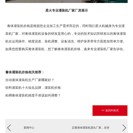
星火专业灌装机厂家厂房展示
膏体灌装机价格是根据您企业加工生产需求而定的，同时我们星火机械身为专业灌
装机厂家，对膏体灌装机设备的研发是用心的，专业的技术知识所研发出的膏体灌装
机在运用操作、精度误差、装机调整、设备清洗、维护保养养等方面愈加简单方便。
如果您想要购买膏体灌装机，想了解膏体灌装机价格，速来专业灌装机厂家告诉你。
膏体灌装机价格
相关推荐：
自动液体灌装机生产厂家哪家好？
饮料灌装机十大知名品牌，灌装机价格
粘稠膏体灌装机精度不准该如何调整？
<< 返回列表页
新闻中心
定量液体灌装机源头厂家，支持