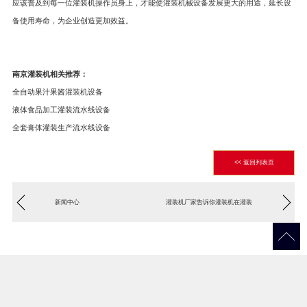
应该普及到每一位灌装机操作员身上，才能使灌装机械设备发展更大的用途，延长设
备使用寿命，为企业创造更加效益。
南京灌装机
相关推荐：
全自动果汁果酱灌装机设备
液体食品加工灌装流水线设备
全套膏体灌装生产流水线设备
<< 返回列表页
新闻中心
灌装机厂家告诉你灌装机在灌装
过程中出现精度误差该怎么办