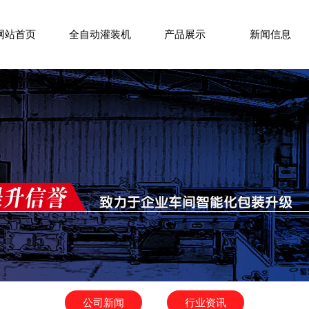
网站首页
全自动灌装机
产品展示
新闻信息
公司新闻
行业资讯