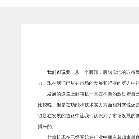
我们都说要一步一个脚印，脚踏实地的取得发展
力，现在我们已尽在市场的发展和行业的努力中
发展的道路上
封箱机
一直在不断的激励着自
比较晚，但是在功能和技术实力方面相对来说还
也是在发展的道路中让我们认识到了市场发展的
搏来的。
封箱机
现在已经开始在行业中拥有着越来越