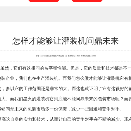
怎样才能够让灌装机问鼎未来
作者：admin 星火
灌装机
生产线定制厂家 发布时间：2020-08-18 浏览量：2658
。虽然，它们有这相同的名字和性能。但是，它的质量和技术都是不
包装企业，我们也在生产灌装机。而我们怎么做才能够让灌装机它有
，多以它的工作范围还是非常的大。而这也就证明了它有这很好的
的大。而我们星火的灌装机它到底能不能问鼎未来的包装市场呢？而
能够问鼎未来的包装市场多一份保障，减少一些困难和竞争对手。
提高这自身的实力和技术，从而让自己的竞争对手在不断的减少。现