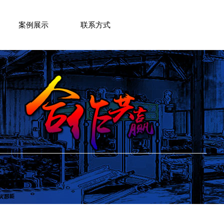
案例展示
联系方式