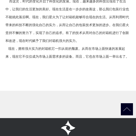
而这次，时代的变化开启了科技化的发展。现在，越来越多的科技出现在了生活
中，让我们的生活更加的美好。现在生活是在一步步的改善这，那么我们包装行业也
不能就此落后啊。现在，我们星火为了让封箱机能够符合现在的生活。从而利用时代
带来的科技不断的强化自己的实力，从而让自己的包装技术更加的进步。在我们星火
坚持不懈的努力下，实现了自己的追求。有了的技术从而对自己的封箱机进行了创新
和改进，现在时代赋予了我们封箱机强大的实力。
现在，拥有强大实力的
封箱机
它一扫从前的颓废。从而在市场上面快速的发展起
来，现在它不仅仅成为市场上面需求多的设备。而且，它也在市场上面一举出名了。