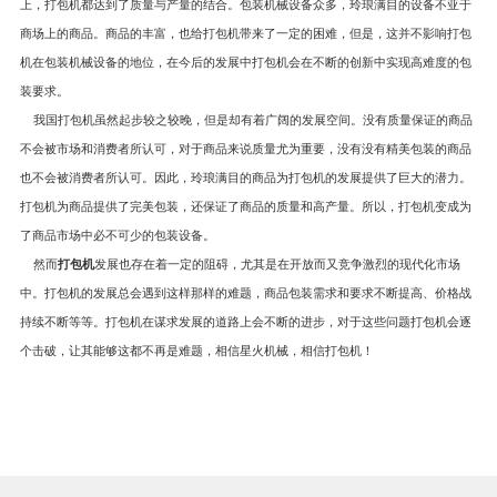
上，打包机都达到了质量与产量的结合。包装机械设备众多，玲琅满目的设备不亚于
商场上的商品。商品的丰富，也给打包机带来了一定的困难，但是，这并不影响打包
机在包装机械设备的地位，在今后的发展中打包机会在不断的创新中实现高难度的包
装要求。
我国打包机虽然起步较之较晚，但是却有着广阔的发展空间。没有质量保证的商品
不会被市场和消费者所认可，对于商品来说质量尤为重要，没有没有精美包装的商品
也不会被消费者所认可。因此，玲琅满目的商品为打包机的发展提供了巨大的潜力。
打包机为商品提供了完美包装，还保证了商品的质量和高产量。所以，打包机变成为
了商品市场中必不可少的包装设备。
然而
打包机
发展也存在着一定的阻碍，尤其是在开放而又竞争激烈的现代化市场
中。打包机的发展总会遇到这样那样的难题，商品包装需求和要求不断提高、价格战
持续不断等等。打包机在谋求发展的道路上会不断的进步，对于这些问题打包机会逐
个击破，让其能够这都不再是难题，相信星火机械，相信打包机！