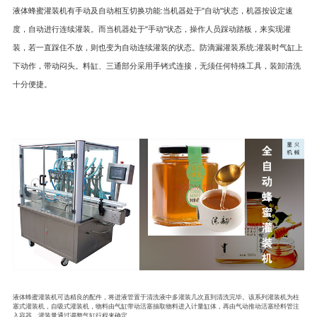
液体蜂蜜
灌装机
有手动及自动相互切换功能:当机器处于"自动"状态，机器按设定速
度，自动进行连续灌装。而当机器处于"手动"状态，操作人员踩动踏板，来实现灌
装，若一直踩住不放，则也变为自动连续灌装的状态。防滴漏灌装系统:灌装时气缸上
下动作，带动闷头。料缸、三通部分采用手铐式连接，无须任何特殊工具，装卸清洗
十分便捷。
液体蜂蜜灌装机可选精良的配件，将进液管置于清洗液中多灌装几次直到清洗完毕。该系列灌装机为柱
塞式灌装机，自吸式灌装机，物料由气缸带动活塞抽取物料进入计量缸体，再由气动推动活塞经料管注
入容器，灌装量通过调整气缸行程来确定。