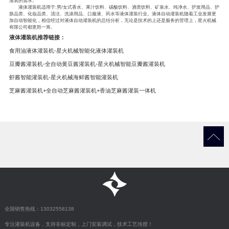
灌装的需求。
液体灌装机适用于:男/女式香水、果汁饮料、碳酸饮料、酒类饮料、矿泉水、纯净水、护发用品、护
肤品类、化妆品类、清洁、洗涤用品、口服液、药水等液体灌装行业。液体自动灌装机随着工业发展更
加自动智能化，相信经过对液体自动灌装机的总结分析，无论是技术的上还是服务的管理上，星火机械
有限公司都更胜一筹。
液体灌装机推荐链接：
食用油液体灌装机-星火机械智能化液体灌装机
豆瓣酱灌装机-全自动黄豆酱灌装机-星火机械智能豆瓣酱灌装机
虾酱智能灌装机-星火机械海鲜酱智能灌装机
芝麻酱灌装机+全自动芝麻酱灌装机+香油芝麻酱灌装一体机
全国销售热线：13032558138
专注灌装机设备，支持非标定制，上门安装调试，技术工艺传授！