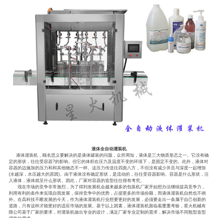
液体全自动灌装机
液体灌装机，顾名思义要解决的是液体罐装的问题，众所周知，液体是三大物质形态之一。它没有确
定的形状，往往受容器?的影响。但它的体积在压力及温度不变的环境下，是固定不变的。此外，液体对
容器的边施加的压力和和其他物态不一样。这压力传送往四面八方，不但没有减少并且与深度一起增加
(水越深，水压越大的原因)。由于液体没有确定形状，是流动的，往往受容器影响。容器是什么形状，注
入液体，液体就呈什么形状。因此，厂家对容器的造型往往很有考究。
现在市场的竞争非常激烈，为了得到发展机会越来越多的包装机厂家开始想办法继续提高竞争力，
利用有利的条件来实现自我发展，保持竞争中的优势，占据更多的市场份额，而液体灌装机自然也不例
外。在高科技不断发展的今天，作为液体灌装机行业想要更好的发展，必须要走出一条属于自己创新的
道路，只有这样才能更好的适应市场的发展。基于以上因素，液体灌装机面临着重重考验，星火机械有
限公司基于厂家的要求，对灌装机做出专业的设计，满足厂家专业定制的需求，解决市场不同瓶型造型