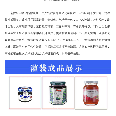
这款全自动果酱灌装加工生产线设备是星火公司技术，自行研制开发的新一代灌
装机械设备。该机采用活塞计量，集机电、气动于一体，由PLC控制，结构紧凑，设
计合理，具有灌装精确，运行稳定可靠、工作效率高、寿命长等特点。同时全自动果
酱灌装加工生产线设备采用容积计量法，使灌装精度达到±1%，并无需由于温度变化
频繁而调控系统。灌装时将灌装头伸入瓶中，使液料不会溅出，灌装嘴随液面而缓缓
上升，灌装头有专用锁住装置，使灌装后灌装嘴不会滴漏。这款如今这样的高品质，
高性能都是星火技术团队结合技术研发而成，非常值得信赖。