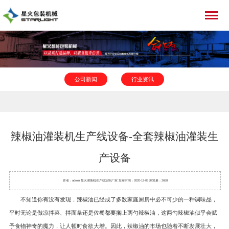
公司新闻
行业资讯
辣椒油灌装机生产线设备-全套辣椒油灌装生
产设备
作者：admin 星火
灌装机
生产线定制厂家 发布时间：2020-12-03 浏览量：2658
不知道你有没有发现，辣椒油已经成了多数家庭厨房中必不可少的一种调味品，
平时无论是做凉拌菜、拌面条还是佐餐都要搁上两勺辣椒油，这两勺辣椒油似乎会赋
予食物神奇的魔力，让人顿时食欲大增。因此，辣椒油的市场也随着不断发展壮大，