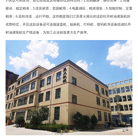
户的认可和应用，那么你知道其有哪些优势特点吗？1.简易触屏，操作简单；2.伺服
驱动，稳定精准；3.优良材质，坚固耐用；4.电眼感应，精准灌装；5.智能控制，定量
精准；6.齿轮传送，运行平稳。这些都是我们江苏星火推出的这款牡丹籽油灌装机的
优势特定，并且这款设备还可连接旋盖机，贴标机，打码机，喷码机等设备组成牡丹
籽油灌装机生产线设备，为加工企业创造更大生产效率。